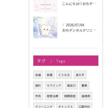
こんにちは🤍おちデンタルクリニック長久手です🪥
2026/07/04
おちデンタルクリニック長久手です。
タグ
Tags
虫歯
放置
どうなる
長久手
歯科
セラミック
歯並び
審美
予防
根管治療
顎関節症
歯周病
クリーニング
ボトックス
口腔外科