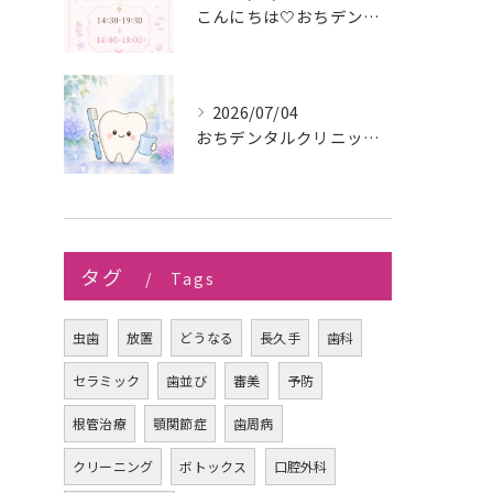
こんにちは🤍おちデンタルクリニック長久手です🪥
2026/07/04
おちデンタルクリニック長久手です。
タグ
Tags
虫歯
放置
どうなる
長久手
歯科
セラミック
歯並び
審美
予防
根管治療
顎関節症
歯周病
クリーニング
ボトックス
口腔外科