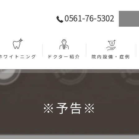
0561-76-5302
ホワイトニング
ドクター紹介
院内設備・症例
ラント)
※予告※
関して (インプラント)