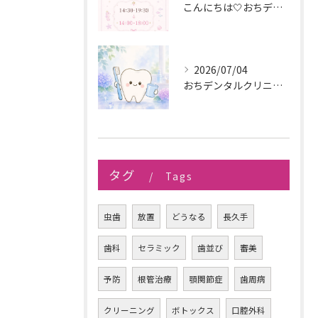
こんにちは🤍おちデンタルクリニック長久手です🪥
2026/07/04
おちデンタルクリニック長久手です。
タグ
Tags
虫歯
放置
どうなる
長久手
歯科
セラミック
歯並び
審美
予防
根管治療
顎関節症
歯周病
クリーニング
ボトックス
口腔外科