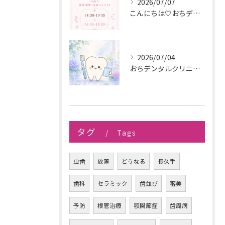
2026/07/07
こんにちは🤍おちデンタルクリニック長久手です🪥
2026/07/04
おちデンタルクリニック長久手です。
タグ
Tags
虫歯
放置
どうなる
長久手
歯科
セラミック
歯並び
審美
予防
根管治療
顎関節症
歯周病