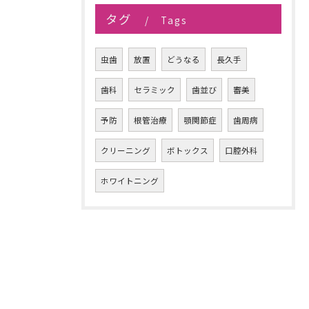
タグ
Tags
虫歯
放置
どうなる
長久手
歯科
セラミック
歯並び
審美
予防
根管治療
顎関節症
歯周病
クリーニング
ボトックス
口腔外科
ホワイトニング