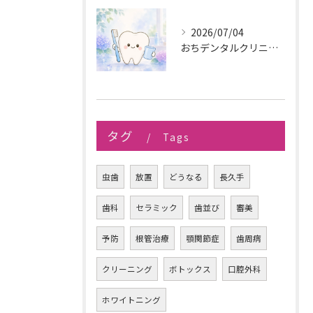
2026/07/04
おちデンタルクリニック長久手です。
タグ
Tags
虫歯
放置
どうなる
長久手
歯科
セラミック
歯並び
審美
予防
根管治療
顎関節症
歯周病
クリーニング
ボトックス
口腔外科
ホワイトニング