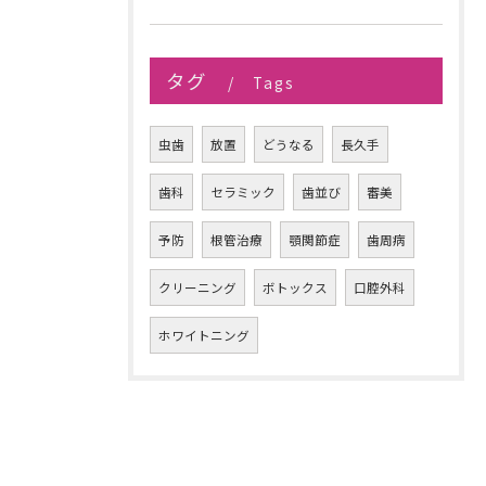
タグ
Tags
虫歯
放置
どうなる
長久手
歯科
セラミック
歯並び
審美
予防
根管治療
顎関節症
歯周病
クリーニング
ボトックス
口腔外科
ホワイトニング