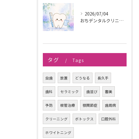
2026/07/04
おちデンタルクリニック長久手です。
タグ
Tags
虫歯
放置
どうなる
長久手
歯科
セラミック
歯並び
審美
予防
根管治療
顎関節症
歯周病
クリーニング
ボトックス
口腔外科
ホワイトニング