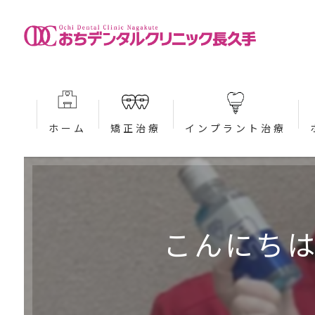
ホーム
矯正治療
インプラント治療
当院が選ばれる理由 (矯正)
当院が選ばれる理由 (インプ
大人の矯正治療 (矯正)
治療の流れ (インプラント)
こんにちは
子どもの矯正治療 (矯正)
入れ歯・ブリッジとの違いに
インビザライン (矯正)
治療費案内 (インプラント)
インビザラインファースト (矯正)