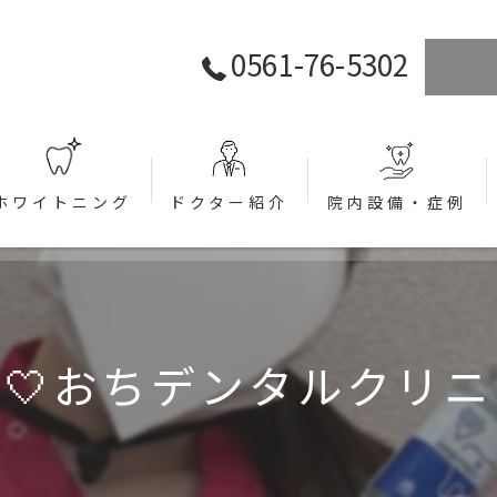
0561-76-5302
ホワイトニング
ドクター紹介
院内設備・症例
ラント)
🤍おちデンタルクリニ
関して (インプラント)