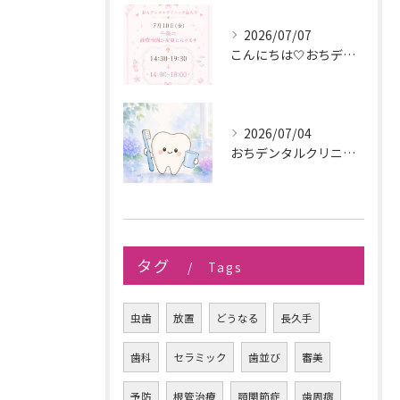
2026/07/07
こんにちは🤍おちデンタルクリニック長久手です🪥
2026/07/04
おちデンタルクリニック長久手です。
タグ
Tags
虫歯
放置
どうなる
長久手
歯科
セラミック
歯並び
審美
予防
根管治療
顎関節症
歯周病