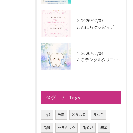
2026/07/07
こんにちは🤍おちデンタルクリニック長久手です🪥
2026/07/04
おちデンタルクリニック長久手です。
タグ
Tags
虫歯
放置
どうなる
長久手
歯科
セラミック
歯並び
審美