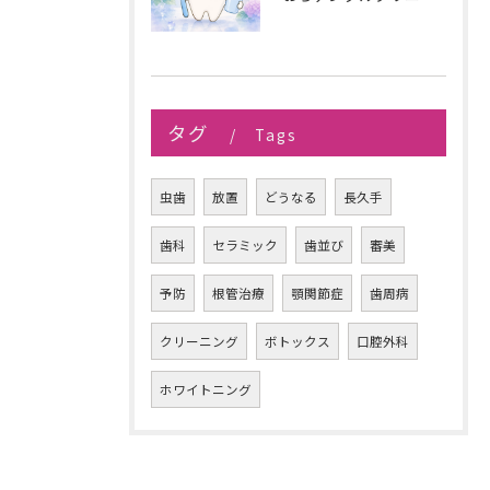
タグ
Tags
虫歯
放置
どうなる
長久手
歯科
セラミック
歯並び
審美
予防
根管治療
顎関節症
歯周病
クリーニング
ボトックス
口腔外科
ホワイトニング